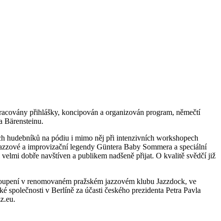
zpracovány přihlášky, koncipován a organizován program, němečtí
a Bärensteinu.
ch hudebníků na pódiu i mimo něj při intenzivních workshopech
jazzové a improvizační legendy Güntera Baby Sommera a speciální
lmi dobře navštíven a publikem nadšeně přijat. O kvalitě svědčí již
vystoupení v renomovaném pražském jazzovém klubu Jazzdock, ve
é společnosti v Berlíně za účasti českého prezidenta Petra Pavla
z.eu.