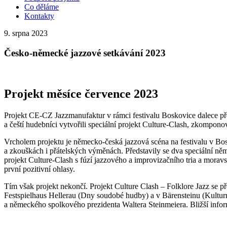
Co děláme
Kontakty
9. srpna 2023
Česko-německé jazzové setkávání 2023
Projekt měsíce července 2023
Projekt CE-CZ Jazzmanufaktur v rámci festivalu Boskovice dalece pře
a čeští hudebníci vytvořili speciální projekt Culture-Clash, zkompono
Vrcholem projektu je německo-česká jazzová scéna na festivalu v Bo
a zkouškách i přátelských výměnách. Představily se dva speciální 
projekt Culture-Clash s fúzí jazzového a improvizačního tria a mora
první pozitivní ohlasy.
Tím však projekt nekončí. Projekt Culture Clash ‒ Folklore Jazz se 
Festspielhaus Hellerau (Dny soudobé hudby) a v Bärensteinu (Kulturní
a německého spolkového prezidenta Waltera Steinmeiera. Bližší infor