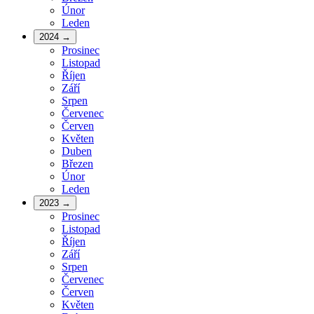
Únor
Leden
2024
→
Prosinec
Listopad
Říjen
Září
Srpen
Červenec
Červen
Květen
Duben
Březen
Únor
Leden
2023
→
Prosinec
Listopad
Říjen
Září
Srpen
Červenec
Červen
Květen