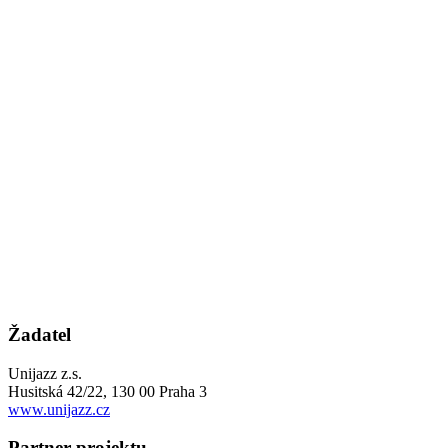
Žadatel
Unijazz z.s.
Husitská 42/22, 130 00 Praha 3
www.unijazz.cz
Partner projektu