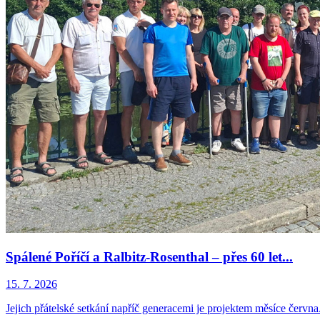
Spálené Poříčí a Ralbitz-Rosenthal – přes 60 let...
15. 7. 2026
Jejich přátelské setkání napříč generacemi je projektem měsíce června