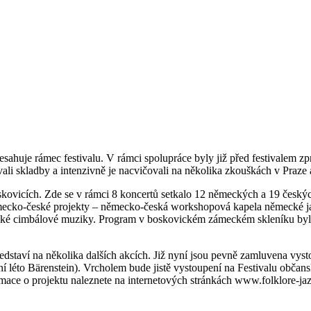
sahuje rámec festivalu. V rámci spolupráce byly již před festivalem 
vali skladby a intenzivně je nacvičovali na několika zkouškách v Praze 
skovicích. Zde se v rámci 8 koncertů setkalo 12 německých a 19 český
německo-české projekty ‒ německo-česká workshopová kapela německé 
vské cimbálové muziky. Program v boskovickém zámeckém skleníku byl ve
představí na několika dalších akcích. Již nyní jsou pevně zamluvena 
 léto Bärenstein). Vrcholem bude jistě vystoupení na Festivalu občansk
mace o projektu naleznete na internetových stránkách www.folklore-jaz