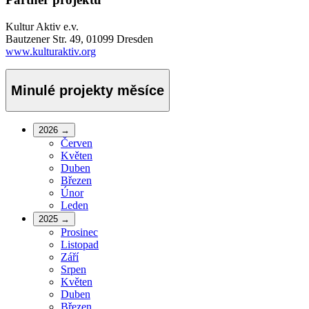
Kultur Aktiv e.v.
Bautzener Str. 49, 01099 Dresden
www.kulturaktiv.org
Minulé projekty měsíce
2026
→
Červen
Květen
Duben
Březen
Únor
Leden
2025
→
Prosinec
Listopad
Září
Srpen
Květen
Duben
Březen