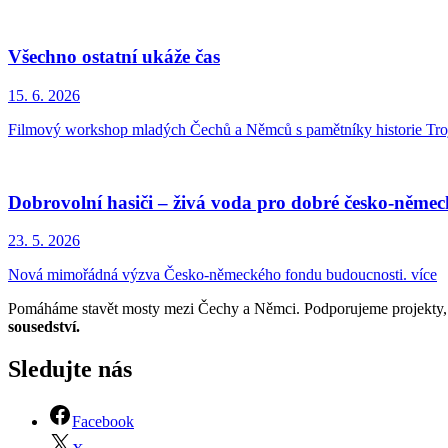
Všechno ostatní ukáže čas
15. 6. 2026
Filmový workshop mladých Čechů a Němců s pamětníky historie Troj
Dobrovolní hasiči – živá voda pro dobré česko-němec
23. 5. 2026
Nová mimořádná výzva Česko-německého fondu budoucnosti.
více
Pomáháme stavět mosty mezi Čechy a Němci. Podporujeme projekty, kt
sousedství.
Sledujte nás
Facebook