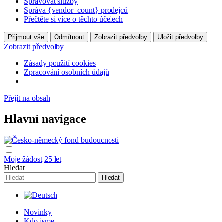
Spravovat služby
Správa {vendor_count} prodejců
Přečtěte si více o těchto účelech
Přijmout vše
Odmítnout
Zobrazit předvolby
Uložit předvolby
Zobrazit předvolby
Zásady použití cookies
Zpracování osobních údajů
Přejít na obsah
Hlavní navigace
Moje žádost
25 let
Hledat
Novinky
Kdo jsme