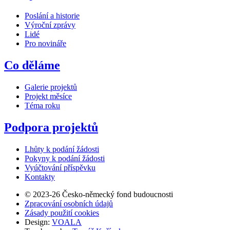
Poslání a historie
Výroční zprávy
Lidé
Pro novináře
Co děláme
Galerie projektů
Projekt měsíce
Téma roku
Podpora projektů
Lhůty k podání žádosti
Pokyny k podání žádosti
Vyúčtování příspěvku
Kontakty
© 2023-26 Česko-německý fond budoucnosti
Zpracování osobních údajů
Zásady použití cookies
Design:
VOALA