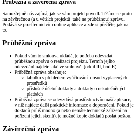
Průběžná a závěrečná zpráva
Samozřejmě nás zajímá, jak se vám projekt povedl. Těšíme se proto
na závěrečnou (a u větších projektů také na průběžnou) zprávu.
Podává se prostřednictvím online aplikace a zde si přečtěte, jak na
to.
Průběžná zpráva
Pokud vám to smlouva ukládá, je potřeba odevzdat
průběžnou zprávu o realizaci projektu. Termín jejího
odevzdání najdete také ve smlouvě (oddíl III, bod E).
Průběžná zpráva obsahuje:
tabulku s přehledem vyúčtování dosud vyplacených
prostředků
příslušné účetní doklady a doklady o uskutečněných
platbách
Průběžná zpráva se odevzdává prostřednictvím naší aplikace,
v níž najdete další praktické informace a doporučení. Pokud je
dokladů příliš mnoho (a nebo nemáte technické zařízení na
pořízení jejich skenů), je možné kopie dokladů poslat poštou.
Závěrečná zpráva