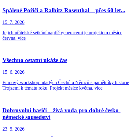
Spálené Poříčí a Ralbitz-Rosenthal – přes 60 let...
15. 7. 2026
Jejich přátelské setkání napříč generacemi je projektem měsíce
června.
více
Všechno ostatní ukáže čas
15. 6. 2026
Filmový workshop mladých Čechů a Němců s pamětníky historie
Trojzemí k tématu roku. Projekt měsíce května.
více
Dobrovolní hasiči – živá voda pro dobré česko-
německé sousedství
23. 5. 2026