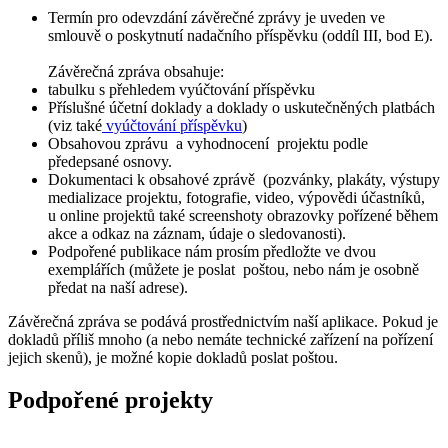
Termín pro odevzdání závěrečné zprávy je uveden ve
smlouvě o poskytnutí nadačního příspěvku (oddíl III, bod E).
Závěrečná zpráva obsahuje:
tabulku s přehledem vyúčtování příspěvku
Příslušné účetní doklady a doklady o uskutečněných platbách
(viz také
vyúčtování příspěvku
)
Obsahovou zprávu a vyhodnocení projektu podle
předepsané osnovy.
Dokumentaci k obsahové zprávě (pozvánky, plakáty, výstupy
medializace projektu, fotografie, video, výpovědi účastníků,
u online projektů také screenshoty obrazovky pořízené během
akce a odkaz na záznam, údaje o sledovanosti).
Podpořené publikace nám prosím předložte ve dvou
exemplářích (můžete je poslat poštou, nebo nám je osobně
předat na naší adrese).
Závěrečná zpráva se podává prostřednictvím naší aplikace. Pokud je
dokladů příliš mnoho (a nebo nemáte technické zařízení na pořízení
jejich skenů), je možné kopie dokladů poslat poštou.
Podpořené projekty