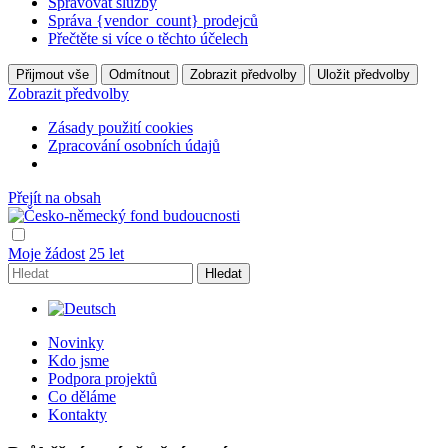
Spravovat služby
Správa {vendor_count} prodejců
Přečtěte si více o těchto účelech
Přijmout vše
Odmítnout
Zobrazit předvolby
Uložit předvolby
Zobrazit předvolby
Zásady použití cookies
Zpracování osobních údajů
Přejít na obsah
Hlavní
navigace
Moje žádost
25 let
Hledat
Novinky
Kdo jsme
Podpora projektů
Co děláme
Kontakty