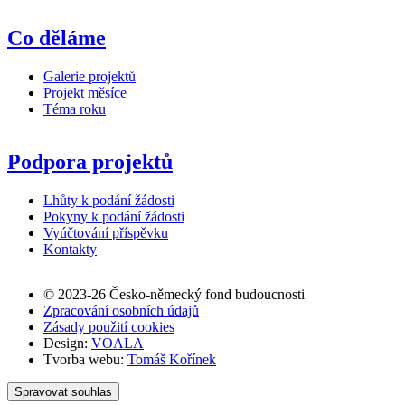
Co děláme
Galerie projektů
Projekt měsíce
Téma roku
Podpora projektů
Lhůty k podání žádosti
Pokyny k podání žádosti
Vyúčtování příspěvku
Kontakty
© 2023-26 Česko-německý fond budoucnosti
Zpracování osobních údajů
Zásady použití cookies
Design:
VOALA
Tvorba webu:
Tomáš Kořínek
Spravovat souhlas