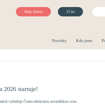
Hledat
Moje žádost
25 let
Novinky
Kdo jsme
P
 2026 startuje!
enácté vyhlašuje Česko-německou novinářskou cenu.