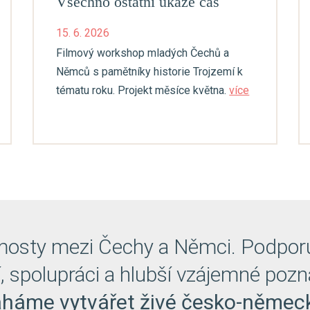
Všechno ostatní ukáže čas
15. 6. 2026
Filmový workshop mladých Čechů a
Němců s pamětníky historie Trojzemí k
tématu roku. Projekt měsíce května.
více
sty mezi Čechy a Němci. Podporuj
 spolupráci a hlubší vzájemné pozná
háme vytvářet živé česko-německ