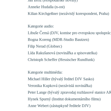
Jan Brož (Hospodářské noviny)
Anneke Hudalla (n-ost)
Kilian Kirchgeßner (nezávislý korespondent, Praha)
Kategorie audio:
Libuše Černá (DJV, komise pro evropskou spoluprác
Bogna Koreng (MDR-Studio Bautzen)
Filip Nerad (Globsec)
Lída Rakušanová (novinářka a spisovatelka)
Christoph Scheffer (Hessischer Rundfunk)
Kategorie multimédia:
Michael Hiller (bývalý ředitel DJV Sasko)
Veronika Kupková (nezávislá novinářka)
Peter Lange (bývalý zpravodaj rozhlasové stanice A
Hynek Spurný (Institut dokumentárního filmu)
Anne Webert (zástupkyně ředitele DJV)