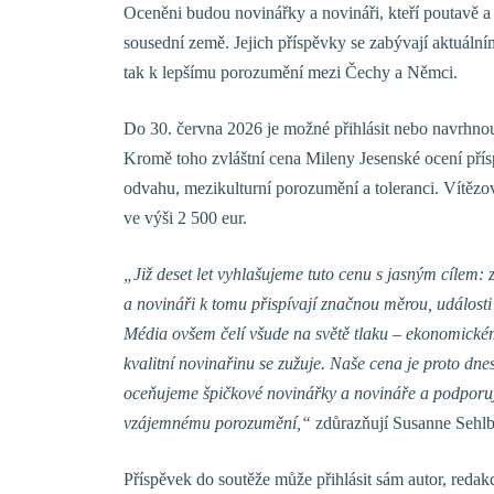
Oceněni budou novinářky a novináři, kteří poutavě a
sousední země. Jejich příspěvky se zabývají aktuálním 
tak k lepšímu porozumění mezi Čechy a Němci.
Do 30. června 2026 je možné přihlásit nebo navrhnout
Kromě toho zvláštní cena Mileny Jesenské ocení přís
odvahu, mezikulturní porozumění a toleranci.
Vítězov
ve výši 2 500 eur.
„Již deset let vyhlašujeme tuto cenu s jasným cílem
a novináři k tomu přispívají značnou měrou, události z
Média ovšem čelí všude na světě tlaku – ekonomickém
kvalitní
novinařinu
se zužuje. Naše cena je proto dnes
oceňujeme špičkové novinářky a novináře a podporuje
vzájemnému porozumění,“
zdůrazňují
Susanne Sehl
Příspěvek do soutěže může přihlásit sám autor, redak