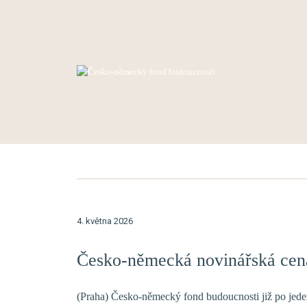
Přejít na obsah
Hlavní navigace
4. května 2026
Česko-německá novinářská cena
(Praha) Česko-německý fond budoucnosti již po jed