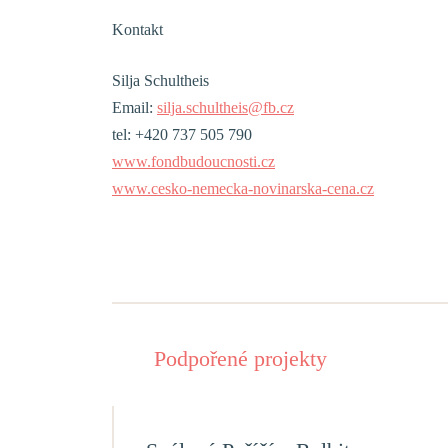
Kontakt
Silja Schultheis
Email:
silja.schultheis@fb.cz
tel: +420 737 505 790
www.fondbudoucnosti.cz
www.cesko-nemecka-novinarska-cena.cz
Podpořené projekty