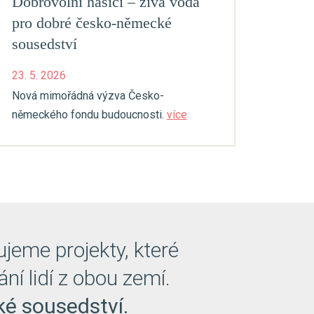
Dobrovolní hasiči – živá voda
pro dobré česko-německé
sousedství
23. 5. 2026
Nová mimořádná výzva Česko-
německého fondu budoucnosti.
více
eme projekty, které
ní lidí z obou zemí.
é sousedství.