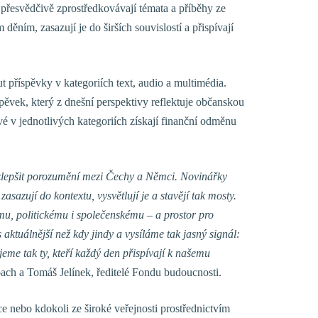
 přesvědčivě zprostředkovávají témata a příběhy ze
děním, zasazují je do širších souvislostí a přispívají
 příspěvky v kategoriích text, audio a multimédia.
pěvek, který z dnešní perspektivy reflektuje občanskou
é v jednotlivých kategoriích získají finanční odměnu
: zlepšit porozumění mezi Čechy a Němci. Novinářky
asazují do kontextu, vysvětlují je a stavějí tak mosty.
u, politickému i společenskému – a prostor pro
 aktuálnější než kdy jindy a vysíláme tak jasný signál:
me tak ty, kteří každý den přispívají k našemu
bach
a
Tomáš Jelínek
, ředitelé Fondu budoucnosti.
ce nebo kdokoli ze široké veřejnosti prostřednictvím