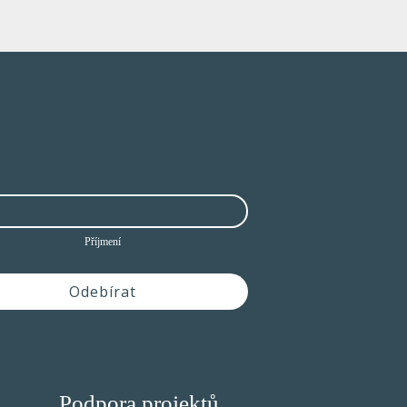
Příjmení
Odebírat
Podpora projektů