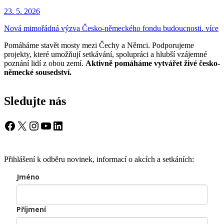
23. 5. 2026
Nová mimořádná výzva Česko-německého fondu budoucnosti.
více
Pomáháme stavět mosty mezi Čechy a Němci. Podporujeme
projekty, které umožňují setkávání, spolupráci a hlubší vzájemné
poznání lidí z obou zemí.
Aktivně pomáháme vytvářet živé česko-
německé sousedství.
Sledujte nás
Facebook
X
Instagram
YouTube
LinkedIn
Přihlášení k odběru novinek, informací o akcích a setkáních:
Jméno
Příjmení