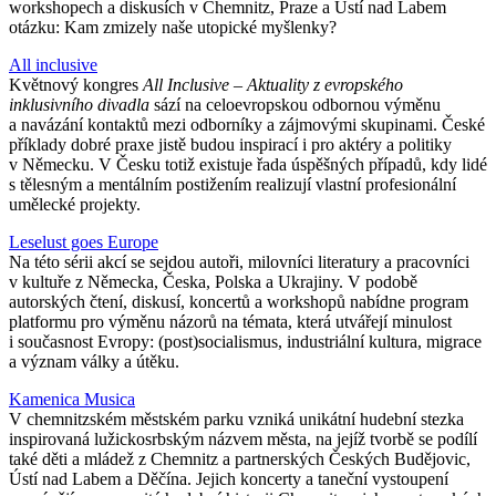
workshopech a diskusích v Chemnitz, Praze a Ústí nad Labem
otázku: Kam zmizely naše utopické myšlenky?
All inclusive
Květnový kongres
All Inclusive – Aktuality z evropského
inklusivního divadla
sází na celoevropskou odbornou výměnu
a navázání kontaktů mezi odborníky a zájmovými skupinami. České
příklady dobré praxe jistě budou inspirací i pro aktéry a politiky
v Německu. V Česku totiž existuje řada úspěšných případů, kdy lidé
s tělesným a mentálním postižením realizují vlastní profesionální
umělecké projekty.
Leselust goes Europe
Na této sérii akcí se sejdou autoři, milovníci literatury a pracovníci
v kultuře z Německa, Česka, Polska a Ukrajiny. V podobě
autorských čtení, diskusí, koncertů a workshopů nabídne program
platformu pro výměnu názorů na témata, která utvářejí minulost
i současnost Evropy: (post)socialismus, industriální kultura, migrace
a význam války a útěku.
Kamenica Musica
V chemnitzském městském parku vzniká unikátní hudební stezka
inspirovaná lužickosrbským názvem města, na jejíž tvorbě se podílí
také děti a mládež z Chemnitz a partnerských Českých Budějovic,
Ústí nad Labem a Děčína. Jejich koncerty a taneční vystoupení