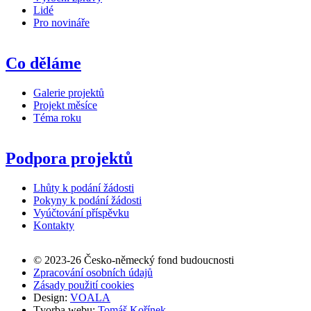
Lidé
Pro novináře
Co děláme
Galerie projektů
Projekt měsíce
Téma roku
Podpora projektů
Lhůty k podání žádosti
Pokyny k podání žádosti
Vyúčtování příspěvku
Kontakty
© 2023-26 Česko-německý fond budoucnosti
Zpracování osobních údajů
Zásady použití cookies
Design:
VOALA
Tvorba webu:
Tomáš Kořínek