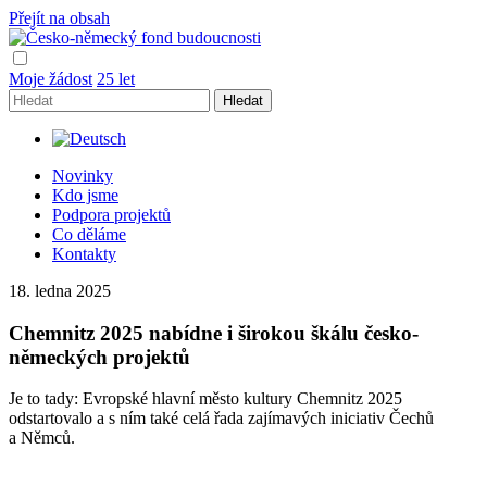
Přejít na obsah
Hlavní
navigace
Moje žádost
25 let
Hledat
Novinky
Kdo jsme
Podpora projektů
Co děláme
Kontakty
18. ledna 2025
Chemnitz 2025 nabídne i širokou škálu česko-
německých projektů
Je to tady: Evropské hlavní město kultury Chemnitz 2025
odstartovalo a s ním také celá řada zajímavých iniciativ Čechů
a Němců.