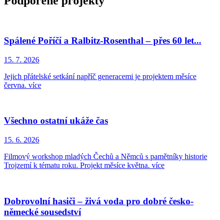
Podpořené projekty
Spálené Poříčí a Ralbitz-Rosenthal – přes 60 let...
15. 7. 2026
Jejich přátelské setkání napříč generacemi je projektem měsíce
června.
více
Všechno ostatní ukáže čas
15. 6. 2026
Filmový workshop mladých Čechů a Němců s pamětníky historie
Trojzemí k tématu roku. Projekt měsíce května.
více
Dobrovolní hasiči – živá voda pro dobré česko-
německé sousedství