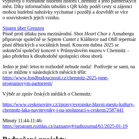
vyprávějí o rozmanité hudební historii Chemnitz a jeho partnerských
měst. Díky informačním tabulím s QR kódy podél cesty si zájemci
mohou hudební nahrávky vychutnat i později a dozvědět se více
o souvislostech jejich vzniku.
Singen über Grenzen
Písně proti útlaku jsou mezinárodní. Sbor
Heart Chor
z Annabergu
připravuje společně se
Septem Cantet
z Klášterce nad Ohří repertoár
písní dělnických a sociálních hnutí. Koncem dubna 2025 se
uskuteční společný koncert v Průmyslovém muzeu v Chemnitz –
jako předehra k dlouhodobé spolupráci obou sborů.
Jedno je jisté: letos to rozhodně nebude nuda! Podívejte se sami, na
co se můžete v následujících měsících těšit:
https://www.fondbudoucnosti.cz/chemnitz-2025-jsme-
programovym-partnerem/
Výběr ze zpráv českých médiích o Chemnitz:
https://www.ceskenoviny.cz/zpravy/evropske-hlavni-mesto-kultury-
chemnitz-laka-navstevniky-i-na-spolupraci-s-ceskem/2587441
Minuty 11:44-11:46:
https://program.rozhlas.cz/zaznamy#/radiozurnal/61/2025-01-19