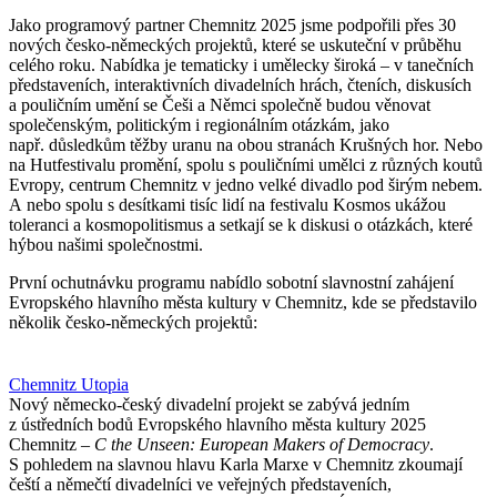
Jako programový partner Chemnitz 2025 jsme podpořili přes 30
nových česko-německých projektů, které se uskuteční v průběhu
celého roku. Nabídka je tematicky i umělecky široká – v tanečních
představeních, interaktivních divadelních hrách, čteních, diskusích
a pouličním umění se Češi a Němci společně budou věnovat
společenským, politickým i regionálním otázkám, jako
např. důsledkům těžby uranu na obou stranách Krušných hor. Nebo
na Hutfestivalu promění, spolu s pouličními umělci z různých koutů
Evropy, centrum Chemnitz v jedno velké divadlo pod širým nebem.
A nebo spolu s desítkami tisíc lidí na festivalu Kosmos ukážou
toleranci a kosmopolitismus a setkají se k diskusi o otázkách, které
hýbou našimi společnostmi.
První ochutnávku programu nabídlo sobotní slavnostní zahájení
Evropského hlavního města kultury v Chemnitz, kde se představilo
několik česko-německých projektů:
Chemnitz Utopia
Nový německo-český divadelní projekt se zabývá jedním
z ústředních bodů Evropského hlavního města kultury 2025
Chemnitz –
C the Unseen: European Makers of Democracy
.
S pohledem na slavnou hlavu Karla Marxe v Chemnitz zkoumají
čeští a němečtí divadelníci ve veřejných představeních,